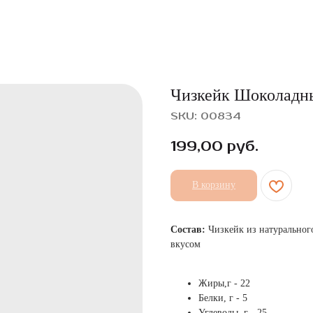
Чизкейк Шоколадн
SKU:
00834
199,00
руб.
В корзину
Состав:
Чизкейк из натуральног
вкусом
Жиры,г - 22
Белки, г - 5
Углеводы, г - 25