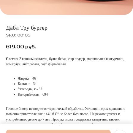
Дабл Тру бургер
SKU:
00105
619,00
руб.
Состав:
2 говяжьи котлеты, булка белая, сыр чеддер, маринованные огурчики,
томат,лук, лист салата, соус фирменный.
Жиры,г - 46
Белки, г - 34
Углеводы, г - 35
Калорийность, - 694
Готовое блюдо не подлежит термической обработке. Условия и срок хранения с
момента приготовления: t +4/+6 С° не более 6-ти часов. Не рекомендуется к
употреблению детям до 7 лет. Продукт может содержать аллергены: глютен,
молоко и продукты его переработки (в том числе лактозу), а также некоторые
другие аллергены.