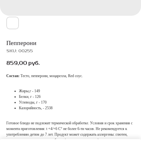
Пепперони
SKU:
00255
859,00
руб.
Состав:
Тесто, пепперони, моцарелла, Red соус.
Жиры,г - 149
Белки, г - 126
Углеводы, г - 170
Калорийность, - 2538
Готовое блюдо не подлежит термической обработке. Условия и срок хранения с
момента приготовления: t +4/+6 С° не более 6-ти часов. Не рекомендуется к
употреблению детям до 7 лет. Продукт может содержать аллергены: глютен,
молоко и продукты его переработки (в том числе лактозу), а также некоторые