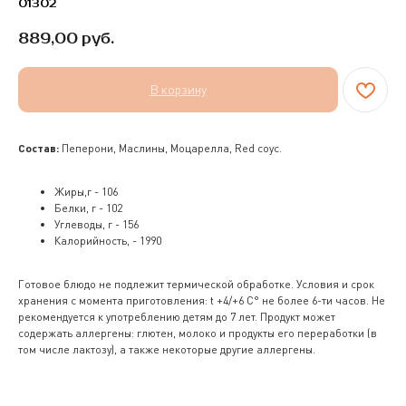
01302
889,00
руб.
В корзину
Состав:
Пеперони, Маслины, Моцарелла, Red соус.
Жиры,г - 106
Белки, г - 102
Углеводы, г - 156
Калорийность, - 1990
Готовое блюдо не подлежит термической обработке. Условия и срок
хранения с момента приготовления: t +4/+6 С° не более 6-ти часов. Не
рекомендуется к употреблению детям до 7 лет. Продукт может
содержать аллергены: глютен, молоко и продукты его переработки (в
том числе лактозу), а также некоторые другие аллергены.