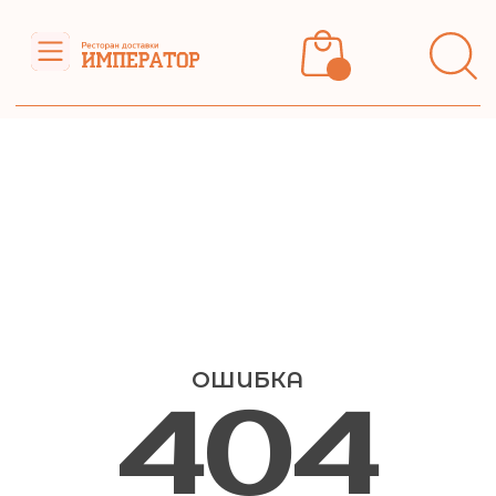
Доставка
О нас
Контакты
Меню
ОШИБКА
404
217-608