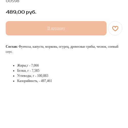
00598
489,00
руб.
В корзину
Состав:
Фунчоза, капуста, морковь, огурец, древесные грибы, чеснок, соевый
соус.
Жиры,г - 7,066
Белки, г - 7,585
Углеводы, г - 100,883
Калорийность, - 497,461