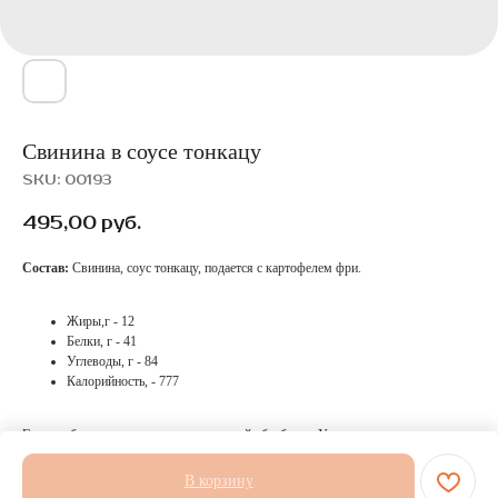
Свинина в соусе тонкацу
SKU:
00193
495,00
руб.
Состав:
Свинина, соус тонкацу, подается с картофелем фри.
Жиры,г - 12
Белки, г - 41
Углеводы, г - 84
Калорийность, - 777
Готовое блюдо не подлежит термической обработке. Условия и срок хранения с
момента приготовления: t +4/+6 С° не более 6-ти часов.
В корзину