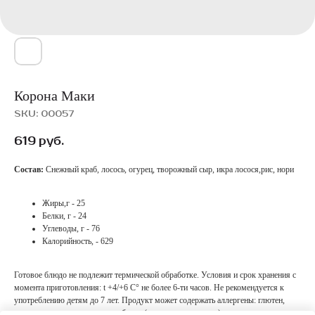
Корона Маки
SKU:
00057
619
руб.
Состав:
Снежный краб, лосось, огурец, творожный сыр, икра лосося,рис, нори
Жиры,г - 25
Белки, г - 24
Углеводы, г - 76
Калорийность, - 629
Готовое блюдо не подлежит термической обработке. Условия и срок хранения с
момента приготовления: t +4/+6 С° не более 6-ти часов. Не рекомендуется к
употреблению детям до 7 лет. Продукт может содержать аллергены: глютен,
молоко и продукты его переработки (в том числе лактозу), а также некоторые