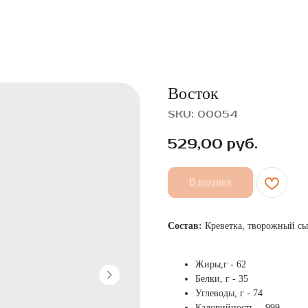
Восток
SKU:
00054
529,00
руб.
В корзину
Состав:
Креветка, творожный сыр
Жиры,г - 62
Белки, г - 35
Углеводы, г - 74
Калорийность, - 999