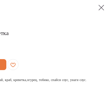
етка
, краб, креветка,огурец, тобико, спайси соус, унаги соус.