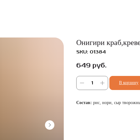
Онигири краб,крев
SKU:
01384
649
руб.
В корзину
Состав:
рис, нори, сыр творожный