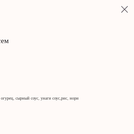
сем
огурец, сырный соус, унаги соус,рис, нори