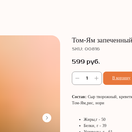
Том-Ям запеченны
SKU:
00816
599
руб.
В корзину
Состав:
Сыр творожный, креветк
Том-Ям,рис, нори
Жиры,г - 50
Белки, г - 39
Углеводы, г - 61