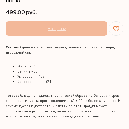
00098
499,00
руб.
В корзину
Состав:
Куриное филе, томат, огурец,сырный с овощами,рис, нори,
творожный сыр
Жиры,г - 51
Белки, г - 35
Углеводы, г - 105
Калорийность, - 1031
Готовое блюдо не подлежит термической обработке. Условия и срок
хранения с момента приготовления: t +4/+6 С° не более 6-ти часов. Не
рекомендуется к употреблению детям до 7 лет. Продукт может
содержать аллергены: глютен, молоко и продукты его переработки (в
том числе лактозу), а также некоторые другие аллергены.