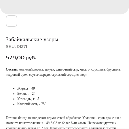
Забайкальские узоры
SKU:
01271
579,00
руб.
Состав:
копченый лосось, такуан, сливочный сыр, масаго, соус лава, брусника,
кедровый орех, соус альфредо, сеульский соус,рис, нори
Жиры,г - 49
Белки, г - 24
Углеводы, г - 51
Калорийность, - 750
Готовое блюдо не подлежит термической обработке. Условия и срок хранения с
момента приготовления: t +4/+6 С° не более 6-ти часов. Не рекомендуется к
употреблению детям до 7 лет. Продукт может содержать аллергены: глютен,